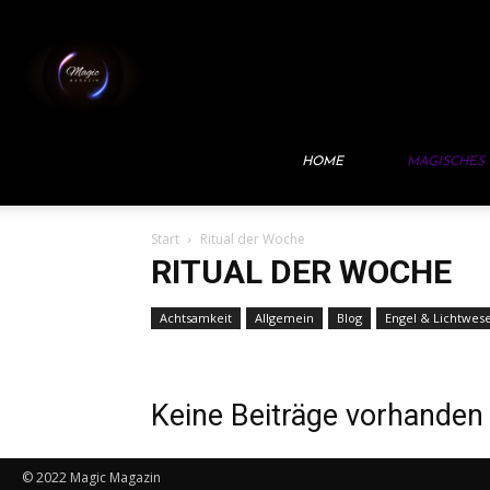
Magic
Magazin
HOME
MAGISCHES
Start
Ritual der Woche
RITUAL DER WOCHE
Achtsamkeit
Allgemein
Blog
Engel & Lichtwes
Keine Beiträge vorhanden
© 2022 Magic Magazin