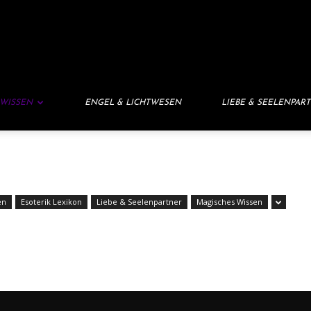
 WISSEN
ENGEL & LICHTWESEN
LIEBE & SEELENPAR
en
Esoterik Lexikon
Liebe & Seelenpartner
Magisches Wissen