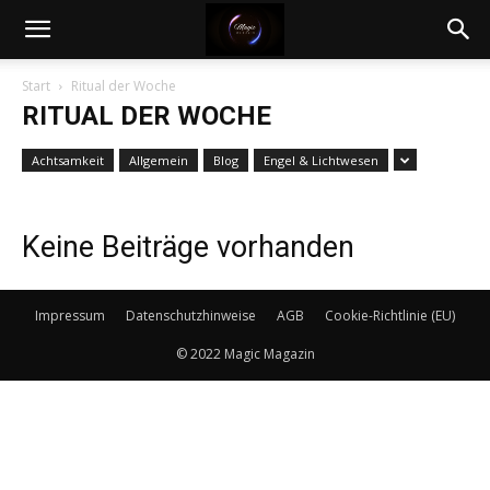
Magic
Start
Ritual der Woche
RITUAL DER WOCHE
Magazin
Achtsamkeit
Allgemein
Blog
Engel & Lichtwesen
Keine Beiträge vorhanden
Impressum
Datenschutzhinweise
AGB
Cookie-Richtlinie (EU)
© 2022 Magic Magazin