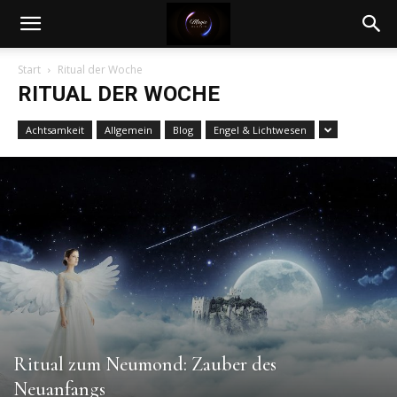
Magic
Start
Ritual der Woche
RITUAL DER WOCHE
Magazin
Achtsamkeit
Allgemein
Blog
Engel & Lichtwesen
Ritual zum Neumond: Zauber des
Neuanfangs